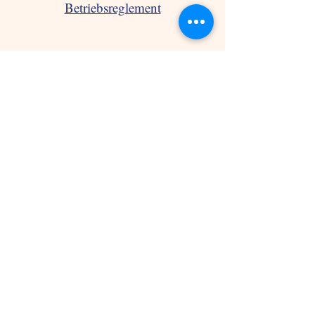
Betriebsreglement
Eintritt in die MiniKita
Handbuch Kinderkrankheiten
© 2026 by MiniKita Schweiz GmbH